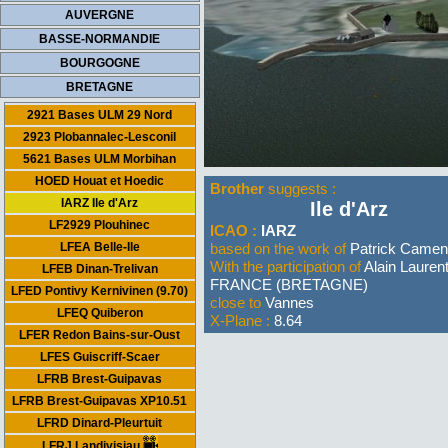
AUVERGNE
BASSE-NORMANDIE
BOURGOGNE
BRETAGNE
2921 Bases ULM 29 Nord
2923 Plobannalec-Lesconil
5621 Bases ULM Morbihan
HOED Houat et Hoedic
Brother
suggests :
IARZ Ile d'Arz
Ile d'Arz
LF2929 Plouhinec
ICAO :
IARZ
LFEA Belle-Ile
based on the work of
Patrick Came
With the participation of
Alain Lauren
LFEB Dinan-Trelivan
FRANCE (BRETAGNE)
LFED Pontivy Kernivinen (9.70)
close to
Vannes
LFEQ Quiberon
X-Plane :
8.64
LFER Redon Bains-sur-Oust
LFES Guiscriff-Scaer
LFRB Brest-Guipavas
LFRB Brest-Guipavas XP10.51
LFRD Dinard-Pleurtuit
LFRJ Landivisiau