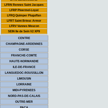
LFRN Rennes Saint Jacques
LFRP Ploermel-Loyat
LFRQ Quimper Pluguffan
LFRT Saint Brieuc Armor
LFRV Vannes Meucon
SEIN Ile de Sein V2 XP9
CENTRE
CHAMPAGNE-ARDENNES
CORSE
FRANCHE-COMTE
HAUTE-NORMANDIE
ILE-DE-FRANCE
LANGUEDOC-ROUSSILLON
LIMOUSIN
LORRAINE
MIDI-PYRENEES
NORD-PAS-DE-CALAIS
OUTRE-MER
PACA