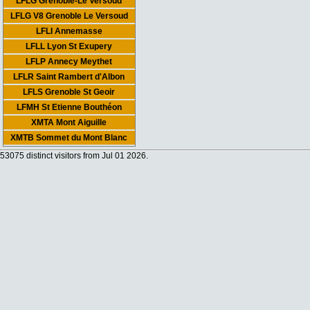
LFLG Grenoble-Le Versoud
LFLG V8 Grenoble Le Versoud
LFLI Annemasse
LFLL Lyon St Exupery
LFLP Annecy Meythet
LFLR Saint Rambert d'Albon
LFLS Grenoble St Geoir
LFMH St Etienne Bouthéon
XMTA Mont Aiguille
XMTB Sommet du Mont Blanc
53075 distinct visitors from Jul 01 2026.