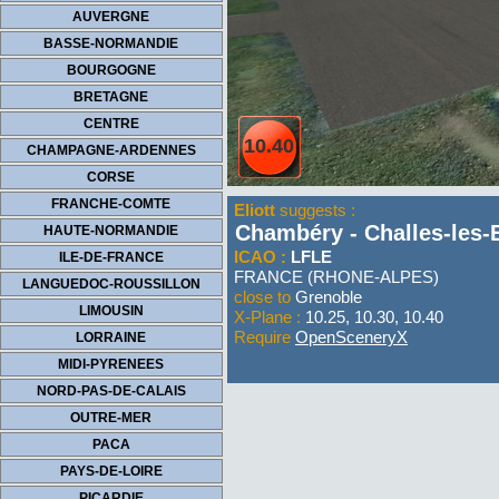
AUVERGNE
BASSE-NORMANDIE
BOURGOGNE
BRETAGNE
CENTRE
10.40
CHAMPAGNE-ARDENNES
CORSE
FRANCHE-COMTE
Eliott
suggests :
Chambéry - Challes-les-
HAUTE-NORMANDIE
ICAO :
LFLE
ILE-DE-FRANCE
FRANCE (RHONE-ALPES)
LANGUEDOC-ROUSSILLON
close to
Grenoble
LIMOUSIN
X-Plane :
10.25, 10.30, 10.40
Require
OpenSceneryX
LORRAINE
MIDI-PYRENEES
NORD-PAS-DE-CALAIS
OUTRE-MER
PACA
PAYS-DE-LOIRE
PICARDIE