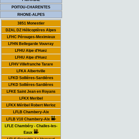
POITOU-CHARENTES
RHONE-ALPES
3851 Monestier
DZAL DZ Hélicoptères Alpes
LFHC Pérouges-Meximieux
LFHN Bellegarde Vouvray
LFHU Alpe d'Huez
LFHU Alpe d’Huez
LFHV Villefranche Tarare
LFKA Albertville
LFKD Sollières-Sardières
LFKD Sollières-Sardières
LFKE Saint Jean en Royans
LFKX Meribel
LFKX Méribel Robert Merloz
LFLB Chambery-Aix
LFLB V10 Chambery-Aix
LFLE Chambéry - Challes-les-
Eaux