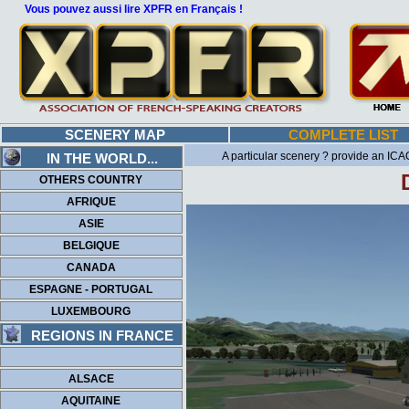
Vous pouvez aussi lire XPFR en Français !
SCENERY MAP
COMPLETE LIST
A particular scenery ? provide an ICAO
IN THE WORLD...
OTHERS COUNTRY
AFRIQUE
ASIE
BELGIQUE
CANADA
ESPAGNE - PORTUGAL
LUXEMBOURG
REGIONS IN FRANCE
ALSACE
AQUITAINE