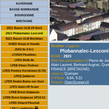
AUVERGNE
BASSE-NORMANDIE
BOURGOGNE
BRETAGNE
2921 Bases ULM 29 Nord
2923 Plobannalec-Lesconil
5621 Bases ULM Morbihan
HOED Houat et Hoedic
Brother
suggests :
IARZ Ile d'Arz
Plobannalec-Lesconi
LF2929 Plouhinec
ICAO :
2923
LFEA Belle-Ile
With the participation of
Pierre de Jen
Alain Laurent, Bertrand Augras, Que
LFEB Dinan-Trelivan
FRANCE (BRETAGNE)
LFED Pontivy Kernivinen (9.70)
close to
Quimper
LFEQ Quiberon
X-Plane :
8.64, 9.22
LFER Redon Bains-sur-Oust
Require
OpenSceneryX
LFES Guiscriff-Scaer
LFRB Brest-Guipavas
LFRB Brest-Guipavas XP10.51
LFRD Dinard-Pleurtuit
LFRJ Landivisiau