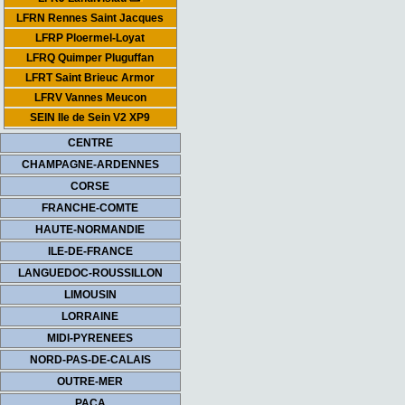
LFRN Rennes Saint Jacques
LFRP Ploermel-Loyat
LFRQ Quimper Pluguffan
LFRT Saint Brieuc Armor
LFRV Vannes Meucon
SEIN Ile de Sein V2 XP9
CENTRE
CHAMPAGNE-ARDENNES
CORSE
FRANCHE-COMTE
HAUTE-NORMANDIE
ILE-DE-FRANCE
LANGUEDOC-ROUSSILLON
LIMOUSIN
LORRAINE
MIDI-PYRENEES
NORD-PAS-DE-CALAIS
OUTRE-MER
PACA