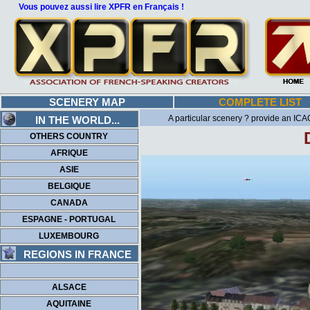
Vous pouvez aussi lire XPFR en Français !
SCENERY MAP
COMPLETE LIST
A particular scenery ? provide an ICAO
IN THE WORLD...
OTHERS COUNTRY
AFRIQUE
ASIE
BELGIQUE
CANADA
ESPAGNE - PORTUGAL
LUXEMBOURG
REGIONS IN FRANCE
ALSACE
AQUITAINE