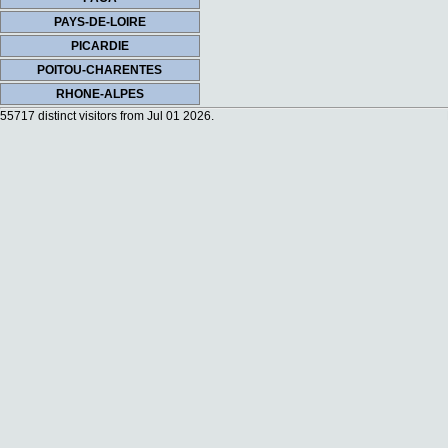
PAYS-DE-LOIRE
PICARDIE
POITOU-CHARENTES
RHONE-ALPES
55717 distinct visitors from Jul 01 2026.