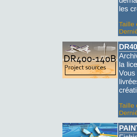
deman
les c
Taille
Derniè
DR40
Archi
la li
Vous 
livrée
créat
Taille
Derniè
PAIN