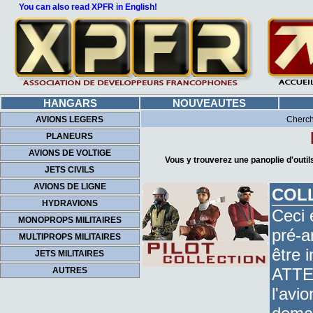
You can also read XPFR in English!
HANGARS
NOUVEAUTES
AVIONS LEGERS
Cherch
PLANEURS
AVIONS DE VOLTIGE
Vous y trouverez une panoplie d'outils
JETS CIVILS
AVIONS DE LIGNE
COLL
HYDRAVIONS
Ceci 
MONOPROPS MILITAIRES
pré-a
MULTIPROPS MILITAIRES
être 
JETS MILITAIRES
ATTEN
AUTRES
l'avi