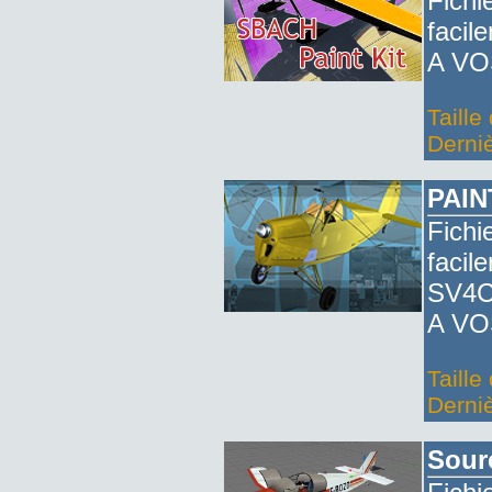
Fichi
facil
A VO
Taille
Derniè
PAIN
Fichi
facil
SV4C
A VO
Taille
Derniè
Sour