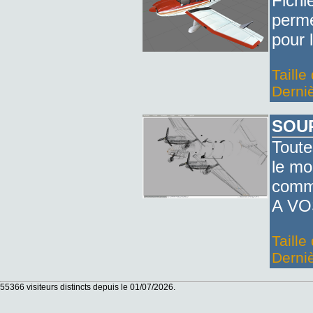
Fichi
perme
pour 
Taille
Derniè
SOU
Toute
le mo
commer
A VO
Taille
Derniè
55366 visiteurs distincts depuis le 01/07/2026.